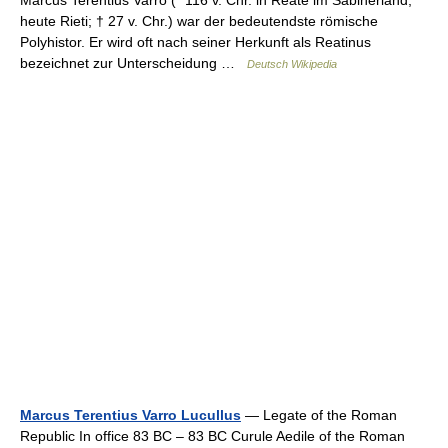
Marcus Terentius Varro (* 116 v. Chr. in Reate im Sabinerland,
heute Rieti; † 27 v. Chr.) war der bedeutendste römische
Polyhistor. Er wird oft nach seiner Herkunft als Reatinus
bezeichnet zur Unterscheidung …
Deutsch Wikipedia
Marcus Terentius Varro Lucullus
— Legate of the Roman
Republic In office 83 BC – 83 BC Curule Aedile of the Roman