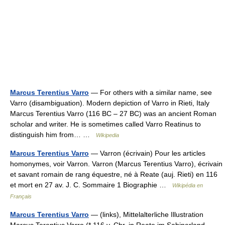
Marcus Terentius Varro
— For others with a similar name, see
Varro (disambiguation). Modern depiction of Varro in Rieti, Italy
Marcus Terentius Varro (116 BC – 27 BC) was an ancient Roman
scholar and writer. He is sometimes called Varro Reatinus to
distinguish him from… …
Wikipedia
Marcus Terentius Varro
— Varron (écrivain) Pour les articles
homonymes, voir Varron. Varron (Marcus Terentius Varro), écrivain
et savant romain de rang équestre, né à Reate (auj. Rieti) en 116
et mort en 27 av. J. C. Sommaire 1 Biographie …
Wikipédia en
Français
Marcus Terentius Varro
— (links), Mittelalterliche Illustration