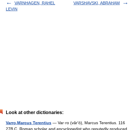
VARNHAGEN, RAHEL
VARSHAVSKI, ABRAHAM
LEVIN
Look at other dictionaries:
Varro,Marcus Terentius
— Var·ro (vărʹō), Marcus Terentius. 116
27B.C. Roman scholar and encyclopedist who reputedly produced