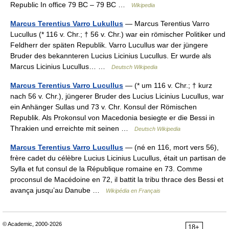
Republic In office 79 BC – 79 BC …
Wikipedia
Marcus Terentius Varro Lukullus
— Marcus Terentius Varro
Lucullus (* 116 v. Chr.; † 56 v. Chr.) war ein römischer Politiker und
Feldherr der späten Republik. Varro Lucullus war der jüngere
Bruder des bekannteren Lucius Licinius Lucullus. Er wurde als
Marcus Licinius Lucullus… …
Deutsch Wikipedia
Marcus Terentius Varro Lucullus
— (* um 116 v. Chr.; † kurz
nach 56 v. Chr.), jüngerer Bruder des Lucius Licinius Lucullus, war
ein Anhänger Sullas und 73 v. Chr. Konsul der Römischen
Republik. Als Prokonsul von Macedonia besiegte er die Bessi in
Thrakien und erreichte mit seinen …
Deutsch Wikipedia
Marcus Terentius Varro Lucullus
— (né en 116, mort vers 56),
frère cadet du célèbre Lucius Licinius Lucullus, était un partisan de
Sylla et fut consul de la République romaine en 73. Comme
proconsul de Macédoine en 72, il battit la tribu thrace des Bessi et
avança jusqu’au Danube …
Wikipédia en Français
© Academic, 2000-2026
18+