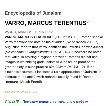
Encyclopedia of Judaism
VARRO, MARCUS TERENTIUS°
VARRO, MARCUS TERENTIUS°
VARRO, MARCUS TERENTIUS
° (116–27 B.C.E.), Roman scholar.
Varro mentions the date palms of Judea (
De re rustica
2:1, 27).
Augustine reports that Varro identified the Jewish God with Jupiter
(
De consensu Evangelistarum
1:30, 31, 42). Elsewhere he notes
that Varro, in praising a bygone era when Romans did not use
images in worshiping gods, points to Judaism as proof of the
greater piety in such practice (
De Civitate Dei
4:31, 2). If the
citation is accurate, it indicates a rare appreciation of Judaism, in
contrast to the anti-Jewish remarks usually found in Roman
literature. (Jacob Petroff)
Encyclopedia Judaica
.
1971
.
Игры ⚽
Поможем решить контрольную работу